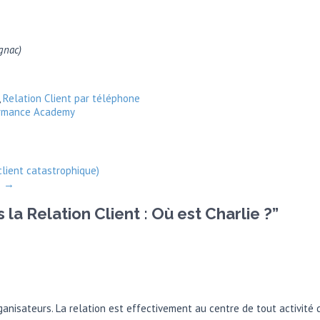
gnac)
,
Relation Client par téléphone
rmance Academy
client catastrophique)
?
→
a Relation Client : Où est Charlie ?
”
organisateurs. La relation est effectivement au centre de tout activit