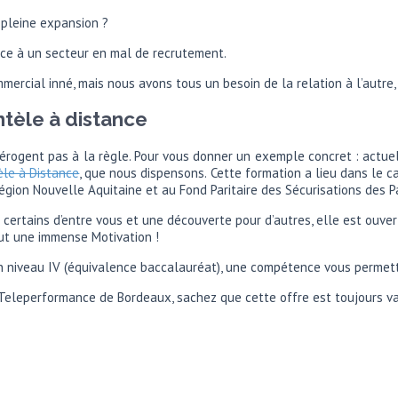
 pleine expansion ?
face à un secteur en mal de recrutement.
ercial inné, mais nous avons tous un besoin de la relation à l’autre, o
ntèle à distance
e dérogent pas à la règle. Pour vous donner un exemple concret : ac
èle à Distance
, que nous dispensons. Cette formation a lieu dans le c
gion Nouvelle Aquitaine et au Fond Paritaire des Sécurisations des P
ertains d’entre vous et une découverte pour d’autres, elle est ouver
ut une immense Motivation !
à un niveau IV (équivalence baccalauréat), une compétence vous perme
Teleperformance de Bordeaux, sachez que cette offre est toujours va