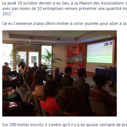
Le jeudi 19 octobre dernier a eu lieu, à la Maison des Associations d
avec pas moins de 10 entreprises venues présenter une quantité inco
2017.
J’ai eu l’immense plaisir d’être invitée à cette journée, pour aller à
Sur 200 invités inscrits, il s’avère qu’il n’y a eu qu’une centaine de 